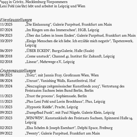
*1993 in Crivitz, Mecklenburg-Vorpommern
Leni Pohl (sie/ihr) lebt und arbeitet in Leipzig und Wien
Einzelausstellungen
11/2025
„Die Einlassung“, Galerie Parpétuel, Frankfurt am Main
07/2024
„Im Ringen um das Immerschon“, HGB, Leipzig
04/2023
„Über das Leben in losen Enden“, Galerie Parpétuel, Frankfurt am Main
10/2019
„Einige Menschen die ich liebe. Ich erzähle mich negativ“, Tapetenwerk,
Leipzig
06/2019
„ÜBER ECKEN“, Burg2Galerie, Halle (Saale)
08/2018
„Come unstuck“, Channel 41, Institut für Zukunft, Leipzig
02/2018
„Linear“, Mehrwege e.V., Leipzig
Gruppenausstellungen
08/2025
„Trotz“, mit Jannis Fray, Großraum Wien, Wien
08/2024
„Unrast“, Vanishing Walls, Kunstfestival, Hof
01/2024
„Neuzugänge zeitgenössischer Kunstfonds 2023“, Vertretung des
Freistaates Sachsen beim Bund Berlin, Berlin
11/2023
„Trust the process“, Sophiensaele, Berlin
11/2023
„Plus Leni Pohl und Lorin Brockhaus“, Plus, Leipzig
11/2023
„Hypnotic Riddle“, Pracht, Leipzig
09/2023
„Dampfbad Punk“, mit Paul Nägele, Galerie Klein, Leipzig
07/2023
„WIN/WIN“, Kunstankäufe des Freistaats Sachsen, Spinnerei Halle 14,
Leipzig
02/2023
„Elsa Schelm & Joseph Esenhart“, Delphi Space, Freiburg
09/2022
„Twenty“, Galerie Parpétuel, Frankfurt am Main