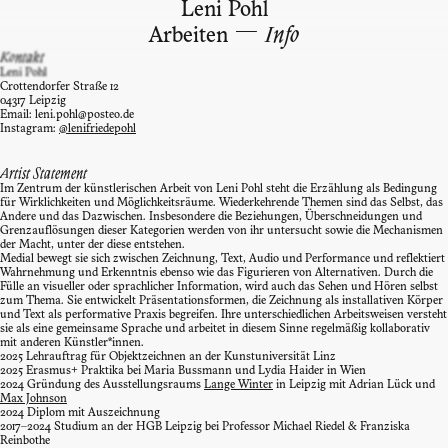
Leni Pohl
—
Arbeiten
Info
Kontakt
Leni Pohl
Crottendorfer Straße 12
04317 Leipzig
Email: leni.pohl@posteo.de
Instagram:
@lenifriedepohl
Artist Statement
Im Zentrum der künstlerischen Arbeit von Leni Pohl steht die Erzählung als Bedingung
für Wirklichkeiten und Möglichkeitsräume. Wiederkehrende Themen sind das Selbst, das
Andere und das Dazwischen. Insbesondere die Beziehungen, Überschneidungen und
Grenzauflösungen dieser Kategorien werden von ihr untersucht sowie die Mechanismen
der Macht, unter der diese entstehen.
Medial bewegt sie sich zwischen Zeichnung, Text, Audio und Performance und reflektiert
Wahrnehmung und Erkenntnis ebenso wie das Figurieren von Alternativen. Durch die
Fülle an visueller oder sprachlicher Information, wird auch das Sehen und Hören selbst
zum Thema. Sie entwickelt Präsentationsformen, die Zeichnung als installativen Körper
und Text als performative Praxis begreifen. Ihre unterschiedlichen Arbeitsweisen versteht
sie als eine gemeinsame Sprache und arbeitet in diesem Sinne regelmäßig kollaborativ
mit anderen Künstler*innen.
2025 Lehrauftrag für Objektzeichnen an der Kunstuniversität Linz
2025 Erasmus+ Praktika bei Maria Bussmann und Lydia Haider in Wien
2024 Gründung des Ausstellungsraums
Lange Winter
in Leipzig mit Adrian Lück und
Max Johnson
2024 Diplom mit Auszeichnung
2017–2024 Studium an der HGB Leipzig bei Professor Michael Riedel & Franziska
Reinbothe