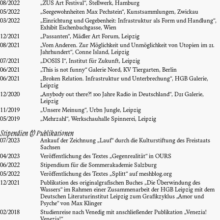
08/2022
„ZUS Art Festival“, Stellwerk, Hamburg
05/2022
„Seegewohnheiten Max Pechstein“, Kunstsammlungen, Zwickau
03/2022
„Einrichtung und Gegebenheit: Infrastruktur als Form und Handlung“,
Exhibit Eschenbachgasse, Wien
12/2021
„Passanten“, Mädler Art Forum, Leipzig
08/2021
„Vom Anderen. Zur Möglichkeit und Unmöglichkeit von Utopien im 21.
Jahrhundert“, Conne Island, Leipzig
07/2021
„DOSIS I“, Institut für Zukunft, Leipzig
06/2021
„This is not funny“ Galerie Nord, KV Tiergarten, Berlin
06/2021
„Broken Relation. Infrastruktur und Unterbrechung“, HGB Galerie,
Leipzig
12/2020
„Anybody out there?! 100 Jahre Radio in Deutschland“, D21 Galerie,
Leipzig
11/2019
„Unsere Meinung“, Urbn Jungle, Leipzig
05/2019
„Mehrzahl“, Werkschauhalle Spinnerei, Leipzig
Stipendien & Publikationen
07/2023
Ankauf der Zeichnung „Lauf“ durch die Kulturstiftung des Freistaats
Sachsen
04/2023
Veröffentlichung des Textes „Gegenrealität“ in OURS
06/2022
Stipendium für die Sommerakademie Salzburg
05/2022
Veröffentlichung des Textes „Splitt“ auf meshblog.org
12/2021
Publikation des originalgrafischen Buches „Die Überwindung des
Wassers“ im Rahmen einer Zusammenarbeit der HGB Leipzig mit dem
Deutschen Literaturinstitut Leipzig zum Grafikzyklus „Amor und
Psyche“ von Max Klinger
02/2018
Studienreise nach Venedig mit anschließender Publikation „Venezia!
Venezia!“